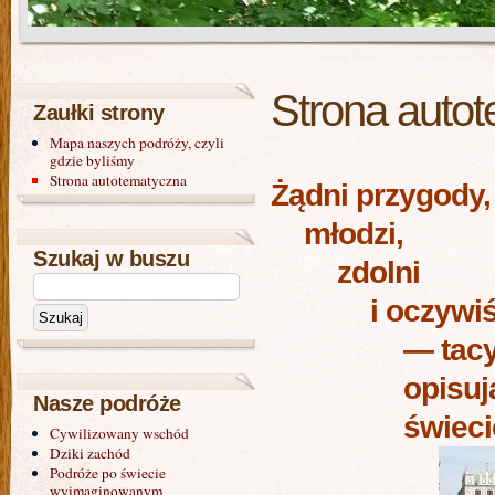
Strona auto
Zaułki strony
Mapa naszych podróży, czyli
gdzie byliśmy
Strona autotematyczna
Żądni przygody,
młodzi,
Szukaj w buszu
zdolni
i oczywi
— tacy
opisuj
Nasze podróże
świeci
Cywilizowany wschód
Dziki zachód
Podróże po świecie
wyimaginowanym