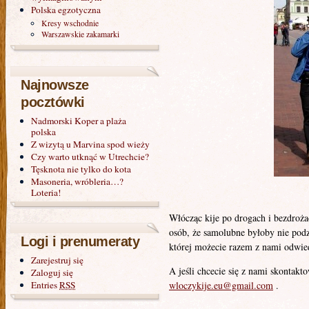
Polska egzotyczna
Kresy wschodnie
Warszawskie zakamarki
Najnowsze
pocztówki
Nadmorski Koper a plaża
polska
Z wizytą u Marvina spod wieży
Czy warto utknąć w Utrechcie?
Tęsknota nie tylko do kota
Masoneria, wróbleria…?
Loteria!
Włócząc kije po drogach i bezdroża
osób, że samolubne byłoby nie podzi
Logi i prenumeraty
której możecie razem z nami odwied
Zarejestruj się
A jeśli chcecie się z nami skontakto
Zaloguj się
Entries
RSS
wloczykije.eu@gmail.com
.