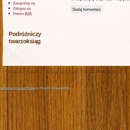
Zarejestruj się
Zaloguj się
Entries
RSS
Podróżniczy
twarzoksiąg
Mapa naszych podróży, czyli gdzie byliśmy
Strona autotematyczna
Adventure Journal Theme
is Proudly Designed By