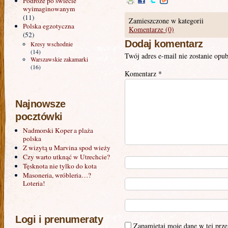
Podróże po świecie
wyimaginowanym
(11)
Zamieszczone w kategorii
Polska egzotyczna
Komentarze (0)
(52)
Dodaj komentarz
Kresy wschodnie
(14)
Twój adres e-mail nie zostanie opu
Warszawskie zakamarki
(16)
Komentarz
*
Najnowsze
pocztówki
Nadmorski Koper a plaża
polska
Z wizytą u Marvina spod wieży
Czy warto utknąć w Utrechcie?
Tęsknota nie tylko do kota
Masoneria, wróbleria…?
Loteria!
Logi i prenumeraty
Zapamiętaj moje dane w tej prze