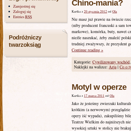
Chino-mania?
Zarejestruj się
Zaloguj się
Kartka z
20 stycznia 2012
od
Ola
Entries
RSS
Nie masz już prawie na świecie rze
(niby producent francuski a sam tow
markowe), komórka, buty, nawet cz
Podróżniczy
nieźle naszukać, żeby znaleźć polski
trudniej zważywszy, że prezydent g
twarzoksiąg
Continue reading
»
Kategorie:
Cywilizowany wschód
Naklejki na walizce:
Azja
|
Co o t
Motyl w operze
Kartka z
17 marca 2011
od
Ola
Jako że jesteśmy zwierzaki kultura
krótkim (a nerwowym) przeglądzie
opery iść wypada), zakupiliśmy bi
Teatrze Wielkim do najniższych nie
wysokiej sztuki w stolicy nie braku