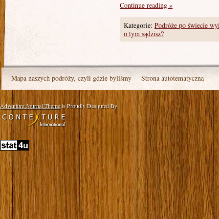
Continue reading
»
Kategorie:
Podróże po świecie w
o tym sądzisz?
Mapa naszych podróży, czyli gdzie byliśmy
Strona autotematyczna
Adventure Journal Theme
is Proudly Designed By