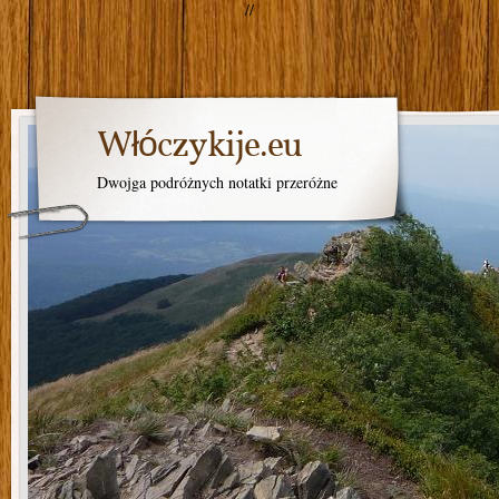
//
Włóczykije.eu
Dwojga podróżnych notatki przeróżne