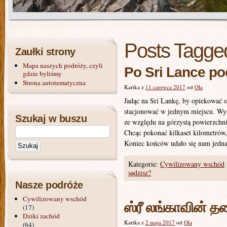
Posts Tagge
Zaułki strony
Mapa naszych podróży, czyli
Po Sri Lance poc
gdzie byliśmy
Strona autotematyczna
Kartka z
11 czerwca 2017
od
Ola
Jadąc na Sri Lankę, by opiekować s
stacjonować w jednym miejscu. Wysp
Szukaj w buszu
ze względu na górzystą powierzchnię
Chcąc pokonać kilkaset kilometrów, 
Koniec końców udało się nam jedna
Kategorie:
Cywilizowany wschód
sądzisz?
Nasze podróże
Cywilizowany wschód
ஸ்ரீ லங்காவின் த
(17)
Dziki zachód
Kartka z
2 maja 2017
od
Ola
(64)