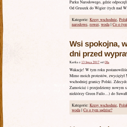
Parku Narodowego, gdzie odpoczęl
Od Gruszek do Wigier (tych nad Wi
Kategorie:
Kresy wschodnie
,
Pols
narodowe
,
rower
,
woda
|
Co o tym
Wsi spokojna, w
dni przed wypr
Kartka z
13 lipca 2017
od
Ola
Wakacje! W tym roku postanowiliśm
Mimo moich protestów, zwyciężył
wschodniej granicy Polski. Zdecy
Zamościa) i przejedziemy nowym sz
niektórzy Green Failo…) do Suwał
Kategorie:
Kresy wschodnie
,
Pols
woda
|
Co o tym sądzisz?