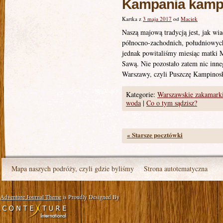
Kampania kamp
Kartka z
3 maja 2017
od
Maciek
Naszą majową tradycją jest, jak w
północno-zachodnich, południowych
jednak powitaliśmy miesiąc matki 
Sawą. Nie pozostało zatem nic inne
Warszawy, czyli Puszczę Kampinos
Kategorie:
Warszawskie zakamark
woda
|
Co o tym sądzisz?
«
Starsze pocztówki
Mapa naszych podróży, czyli gdzie byliśmy
Strona autotematyczna
Adventure Journal Theme
is Proudly Designed By