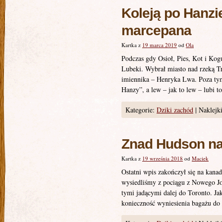
Koleją po Hanzi
marcepana
Kartka z
19 marca 2019
od
Ola
Podczas gdy Osioł, Pies, Kot i Kog
Lubeki. Wybrał miasto nad rzeką Tr
imiennika – Henryka Lwa. Poza ty
Hanzy”, a lew – jak to lew – lubi to
Kategorie:
Dziki zachód
|
Naklejki
Znad Hudson na
Kartka z
19 września 2018
od
Maciek
Ostatni wpis zakończył się na kanady
wysiedliśmy z pociągu z Nowego Jo
tymi jadącymi dalej do Toronto. Jak
konieczność wyniesienia bagażu do k