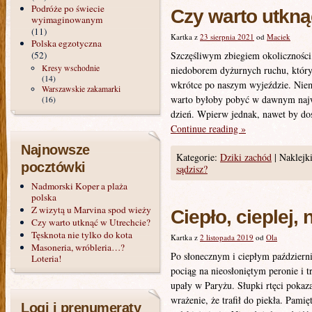
Podróże po świecie
Czy warto utkną
wyimaginowanym
(11)
Kartka z
23 sierpnia 2021
od
Maciek
Polska egzotyczna
(52)
Szczęśliwym zbiegiem okoliczności,
Kresy wschodnie
niedoborem dyżurnych ruchu, który
(14)
wkrótce po naszym wyjeździe. Niemn
Warszawskie zakamarki
warto byłoby pobyć w dawnym najwi
(16)
dzień. Wpierw jednak, nawet by dos
Continue reading
»
Najnowsze
Kategorie:
Dziki zachód
|
Naklejki
pocztówki
sądzisz?
Nadmorski Koper a plaża
polska
Z wizytą u Marvina spod wieży
Ciepło, cieplej, 
Czy warto utknąć w Utrechcie?
Tęsknota nie tylko do kota
Kartka z
2 listopada 2019
od
Ola
Masoneria, wróbleria…?
Po słonecznym i ciepłym październ
Loteria!
pociąg na nieosłoniętym peronie i t
upały w Paryżu. Słupki rtęci pokaza
wrażenie, że trafił do piekła. Pam
Logi i prenumeraty