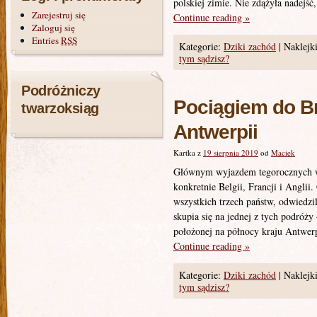
polskiej zimie. Nie zdążyła nadejść
Zarejestruj się
Continue reading
»
Zaloguj się
Entries
RSS
Kategorie:
Dziki zachód
|
Naklejki
tym sądzisz?
Podróżniczy
Pociągiem do B
twarzoksiąg
Antwerpii
Kartka z
19 sierpnia 2019
od
Maciek
Głównym wyjazdem tegorocznych wa
konkretnie Belgii, Francji i Anglii
wszystkich trzech państw, odwiedzi
skupia się na jednej z tych podróż
położonej na północy kraju Antwerp
Continue reading
»
Kategorie:
Dziki zachód
|
Naklejki
tym sądzisz?