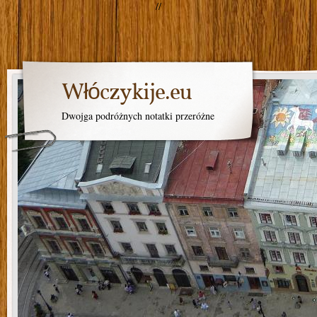
//
Włóczykije.eu
Dwojga podróżnych notatki przeróżne