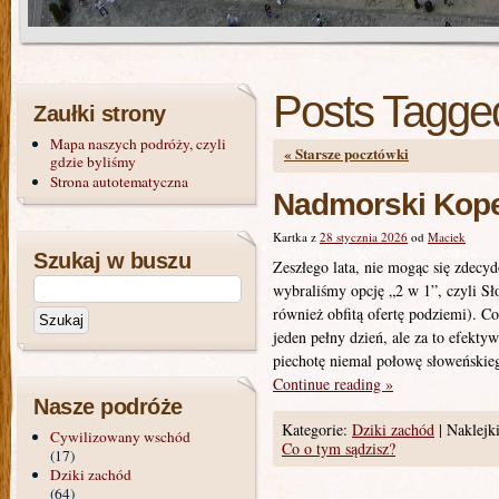
Posts Tagge
Zaułki strony
Mapa naszych podróży, czyli
«
Starsze pocztówki
gdzie byliśmy
Strona autotematyczna
Nadmorski Koper
Kartka z
28 stycznia 2026
od
Maciek
Szukaj w buszu
Zeszłego lata, nie mogąc się zdecy
wybraliśmy opcję „2 w 1”, czyli Sł
również obfitą ofertę podziemi). 
jeden pełny dzień, ale za to efekt
piechotę niemal połowę słoweńskie
Continue reading
»
Nasze podróże
Kategorie:
Dziki zachód
|
Naklejki
Cywilizowany wschód
Co o tym sądzisz?
(17)
Dziki zachód
(64)