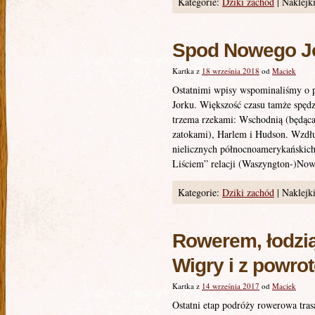
Kategorie:
Dziki zachód
|
Naklejki
Spod Nowego J
Kartka z
18 września 2018
od
Maciek
Ostatnimi wpisy wspominaliśmy o
Jorku. Większość czasu tamże spędz
trzema rzekami: Wschodnią (będąc
zatokami), Harlem i Hudson. Wzdłu
nielicznych północnoamerykański
Liściem” relacji (Waszyngton-)Now
Kategorie:
Dziki zachód
|
Naklejki
Rowerem, łodzią
Wigry i z powro
Kartka z
14 września 2017
od
Maciek
Ostatni etap podróży rowerowa tra