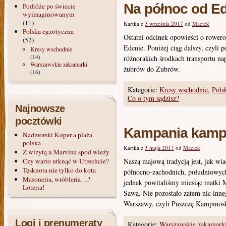
Na północ od Ed
Podróże po świecie
wyimaginowanym
(11)
Kartka z
3 września 2017
od
Maciek
Polska egzotyczna
Ostatni odcinek opowieści o rowero
(52)
Edenie. Poniżej ciąg dalszy, czyli 
Kresy wschodnie
(14)
różnorakich środkach transportu nap
Warszawskie zakamarki
żubrów do Zubrów.
(16)
Kategorie:
Kresy wschodnie
,
Pols
Co o tym sądzisz?
Najnowsze
pocztówki
Kampania kamp
Nadmorski Koper a plaża
polska
Kartka z
3 maja 2017
od
Maciek
Z wizytą u Marvina spod wieży
Czy warto utknąć w Utrechcie?
Naszą majową tradycją jest, jak w
Tęsknota nie tylko do kota
północno-zachodnich, południowych
Masoneria, wróbleria…?
jednak powitaliśmy miesiąc matki 
Loteria!
Sawą. Nie pozostało zatem nic inne
Warszawy, czyli Puszczę Kampinos
Logi i prenumeraty
Kategorie:
Warszawskie zakamark