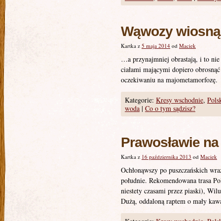
Wąwozy wiosną 
Kartka z
5 maja 2014
od
Maciek
…a przynajmniej obrastają, i to nie
ciałami mającymi dopiero obrosnąć 
oczekiwaniu na majometamorfozę.
Kategorie:
Kresy wschodnie
,
Pols
woda
|
Co o tym sądzisz?
Prawosławie na
Kartka z
16 października 2013
od
Maciek
Ochłonąwszy po puszczańskich wraż
południe. Rekomendowana trasa Pol
niestety czasami przez piaski), Wi
Dużą, oddaloną raptem o mały kawał