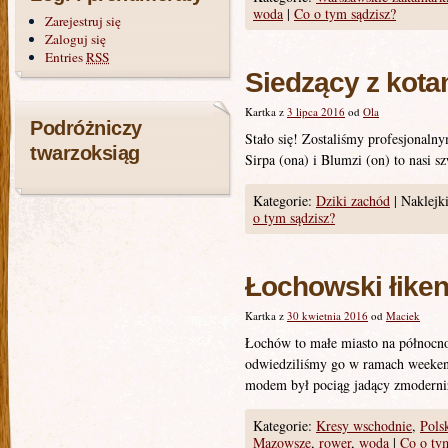
woda
|
Co o tym sądzisz?
Zarejestruj się
Zaloguj się
Entries
RSS
Siedzący z kota
Kartka z
3 lipca 2016
od
Ola
Podróżniczy
Stało się! Zostaliśmy profesjonalny
twarzoksiąg
Sirpa (ona) i Blumzi (on) to nasi 
Kategorie:
Dziki zachód
|
Naklejki
o tym sądzisz?
Łochowski łike
Kartka z
30 kwietnia 2016
od
Maciek
Łochów to małe miasto na północ
odwiedziliśmy go w ramach weeke
modem był pociąg jadący zmoderniz
Kategorie:
Kresy wschodnie
,
Pols
Mazowsze
,
rower
,
woda
|
Co o tym