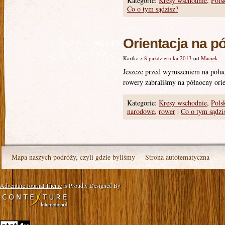
Kategorie:
Kresy wschodnie
,
Pols
Co o tym sądzisz?
Orientacja na p
Kartka z
8 października 2013
od
Maciek
Jeszcze przed wyruszeniem na połud
rowery zabraliśmy na północny or
Kategorie:
Kresy wschodnie
,
Pols
narodowe
,
rower
|
Co o tym sądzi
Mapa naszych podróży, czyli gdzie byliśmy
Strona autotematyczna
Adventure Journal Theme
is Proudly Designed By