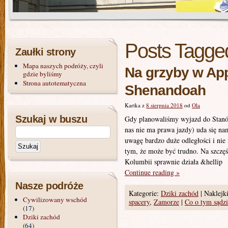
Posts Tagge
Zaułki strony
Mapa naszych podróży, czyli
Na grzyby w Ap
gdzie byliśmy
Strona autotematyczna
Shenandoah
Kartka z
8 sierpnia 2018
od
Ola
Szukaj w buszu
Gdy planowaliśmy wyjazd do Stanó
nas nie ma prawa jazdy) uda się na
uwagę bardzo duże odległości i nie 
tym, że może być trudno. Na szczęś
Kolumbii sprawnie działa &hellip
Continue reading
»
Nasze podróże
Kategorie:
Dziki zachód
|
Naklejki
Cywilizowany wschód
spacery
,
Zamorze
|
Co o tym sądzi
(17)
Dziki zachód
(64)