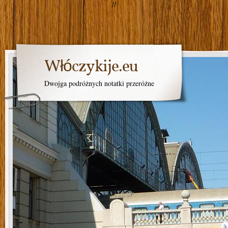
//
Włóczykije.eu
Dwojga podróżnych notatki przeróżne