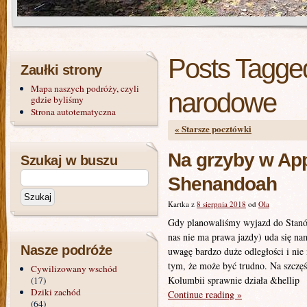
Posts Tagge
Zaułki strony
Mapa naszych podróży, czyli
narodowe
gdzie byliśmy
Strona autotematyczna
«
Starsze pocztówki
Na grzyby w Ap
Szukaj w buszu
Shenandoah
Kartka z
8 sierpnia 2018
od
Ola
Gdy planowaliśmy wyjazd do Stanó
nas nie ma prawa jazdy) uda się na
Nasze podróże
uwagę bardzo duże odległości i nie 
tym, że może być trudno. Na szczęś
Cywilizowany wschód
Kolumbii sprawnie działa &hellip
(17)
Dziki zachód
Continue reading
»
(64)