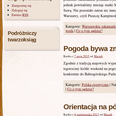
jednak powitaliśmy miesiąc matki 
Zarejestruj się
Zaloguj się
Sawą. Nie pozostało zatem nic inne
Entries
RSS
Warszawy, czyli Puszczę Kampinos
Kategorie:
Warszawskie zakamark
woda
|
Co o tym sądzisz?
Podróżniczy
twarzoksiąg
Pogoda bywa zm
Kartka z
7 maja 2015
od
Maciek
Zgodnie z tradycją majowych wypa
tegoroczny krótki weekend na pogra
konkretnie do Babiogórskiego Par
Kategorie:
Polska egzotyczna
|
Nak
|
Co o tym sądzisz?
Orientacja na p
Kartka z
8 października 2013
od
Maciek