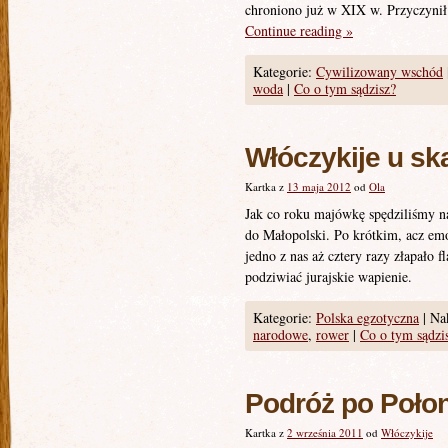
chroniono już w XIX w. Przyczynił 
Continue reading
»
Kategorie:
Cywilizowany wschód
woda
|
Co o tym sądzisz?
Włóczykije u sk
Kartka z
13 maja 2012
od
Ola
Jak co roku majówkę spędziliśmy n
do Małopolski. Po krótkim, acz em
jedno z nas aż cztery razy złapało 
podziwiać jurajskie wapienie.
Kategorie:
Polska egzotyczna
|
Nak
narodowe
,
rower
|
Co o tym sądzi
Podróż po Połon
Kartka z
2 września 2011
od
Włóczykije