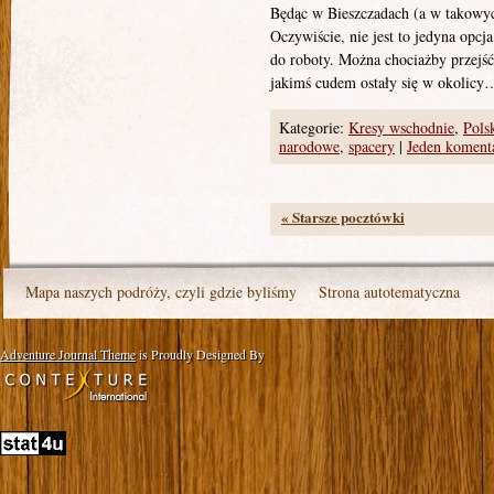
Będąc w Bieszczadach (a w takowych
Oczywiście, nie jest to jedyna opcj
do roboty. Można chociażby przejść
jakimś cudem ostały się w okolicy
Kategorie:
Kresy wschodnie
,
Pols
narodowe
,
spacery
|
Jeden koment
«
Starsze pocztówki
Mapa naszych podróży, czyli gdzie byliśmy
Strona autotematyczna
Adventure Journal Theme
is Proudly Designed By