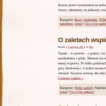
Jeszcze przed wyruszeniem na połud
rowery zabraliśmy na północny or
Kategorie:
Kresy wschodnie
,
Pols
narodowe
,
rower
|
Co o tym sądzi
O zaletach wspi
Kartka z
5 sierpnia 2013
od
Ola
Taaaak – to prawda – z granicy (na
zjeżdżaliśmy z górki. Moment ten u
naszej wyprawy. Po kilku godzina
górę (dosłownie), w końcu można b
włosach. Szczerze mówiąc dla taki
Continue reading
»
Kategorie:
Dziki zachód
|
Naklejki
rower
|
Co o tym sądzisz?