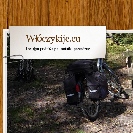
//
Włóczykije.eu
Dwojga podróżnych notatki przeróżne