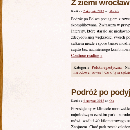
Z ziemi wrocław
Kartka z
2 sierpnia 2013
od
Maciek
Podróż po Polsce pociągiem z rowe
skomplikowana. Zwłaszcza w przyp
Intercity, które starało się nieda
zdecydowanej większości swoich po
całkiem niezłe i sporo tańsze moż
często bez nadmiernego kombinowa
Continue reading
»
Kategorie:
Polska egzotyczna
|
Nak
narodowe
,
rower
|
Co o tym sądzi
Podróż po pody
Kartka z
4 sierpnia 2012
od
Ola
Pozostajemy w klimacie morawskich
najmłodszym czeskim parku narod
mówi, wzdłuż 40-kilometrowego o
Znojmem. Choć park został założony