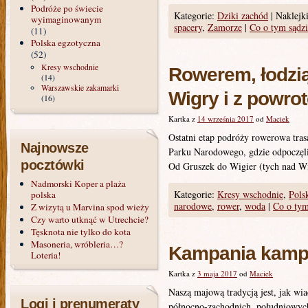
Podróże po świecie
Kategorie:
Dziki zachód
|
Naklejki
wyimaginowanym
spacery
,
Zamorze
|
Co o tym sądzi
(11)
Polska egzotyczna
(52)
Kresy wschodnie
Rowerem, łodzią
(14)
Warszawskie zakamarki
Wigry i z powro
(16)
Kartka z
14 września 2017
od
Maciek
Ostatni etap podróży rowerowa tra
Najnowsze
Parku Narodowego, gdzie odpoczęl
pocztówki
Od Gruszek do Wigier (tych nad Wi
Nadmorski Koper a plaża
Kategorie:
Kresy wschodnie
,
Pols
polska
narodowe
,
rower
,
woda
|
Co o tym
Z wizytą u Marvina spod wieży
Czy warto utknąć w Utrechcie?
Tęsknota nie tylko do kota
Masoneria, wróbleria…?
Kampania kamp
Loteria!
Kartka z
3 maja 2017
od
Maciek
Naszą majową tradycją jest, jak w
Logi i prenumeraty
północno-zachodnich, południowych