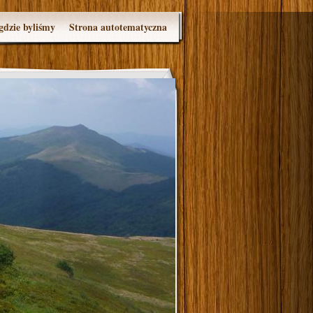
gdzie byliśmy
Strona autotematyczna