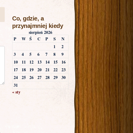
Co, gdzie, a
przynajmniej kiedy
sierpień 2026
P
W
Ś
C
P
S
N
1
2
3
4
5
6
7
8
9
10
11
12
13
14
15
16
17
18
19
20
21
22
23
24
25
26
27
28
29
30
31
« sty
.