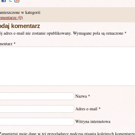
mieszczone w kategorii
mentarze (0)
daj komentarz
j adres e-mail nie zostanie opublikowany.
Wymagane pola są oznaczone
*
mentarz
*
Nazwa
*
Adres e-mail
*
Witryna internetowa
Zapamiętaj moje dane w tej przeglądarce podczas pisania kolejnych komentarzy