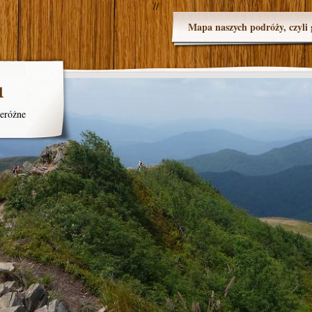
//
Mapa naszych podróży, czyli 
u
eróżne