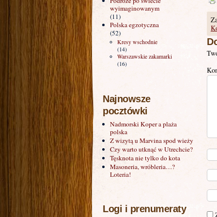
Podróże po świecie
wyimaginowanym
(11)
Za
Polska egzotyczna
Ko
(52)
Do
Kresy wschodnie
(14)
Twó
Warszawskie zakamarki
(16)
Ko
Najnowsze
pocztówki
Nadmorski Koper a plaża
polska
Z wizytą u Marvina spod wieży
Czy warto utknąć w Utrechcie?
Tęsknota nie tylko do kota
Masoneria, wróbleria…?
Loteria!
Logi i prenumeraty