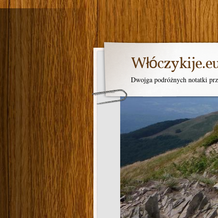
Włóczykije.e
Dwojga podróżnych notatki prz