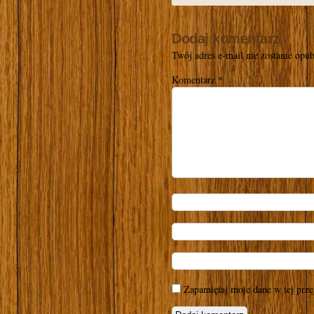
Dodaj komentarz
Twój adres e-mail nie zostanie opu
Komentarz
*
Zapamiętaj moje dane w tej prze