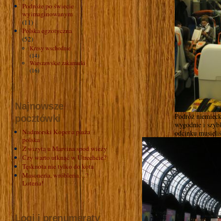
Podróże po świecie
wyimaginowanym
(11)
Polska egzotyczna
(52)
Kresy wschodnie
(14)
Warszawskie zakamarki
(16)
Najnowsze
Podróż niemieck
pocztówki
wygodnie i szyb
Nadmorski Koper a plaża
odcinku musieli
polska
Z wizytą u Marvina spod wieży
Czy warto utknąć w Utrechcie?
Tęsknota nie tylko do kota
Masoneria, wróbleria…?
Loteria!
Logi i prenumeraty