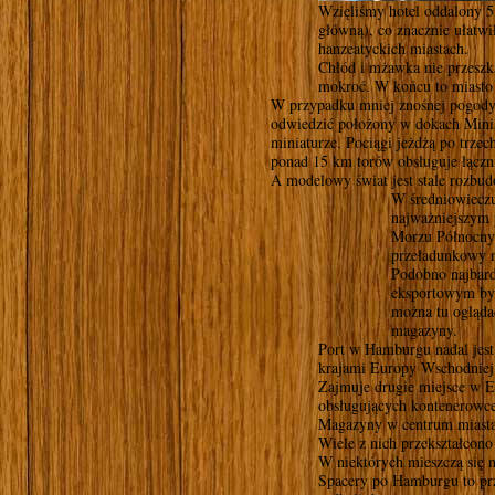
Wzięliśmy hotel oddalony 5
główną), co znacznie ułatwi
hanzeatyckich miastach.
Chłód i mżawka nie przesz
mokroć. W końcu to miasto
W przypadku mniej znośnej pogody,
odwiedzić położony w dokach Minia
miniaturze. Pociągi jeżdżą po trzec
ponad 15 km torów obsługuje łączn
A modelowy świat jest stale roz
W średniowieczu
najważniejszym 
Morzu Północnym
przeładunkowy n
Podobno najbar
eksportowym był
można tu ogląda
magazyny.
Port w Hamburgu nadal jes
krajami Europy Wschodniej 
Zajmuje drugie miejsce w E
obsługujących kontenerowce
Magazyny w centrum miasta 
Wiele z nich przekształcono
W niektórych mieszczą się 
Spacery po Hamburgu to prz