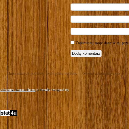
Zapamiętaj moje dane w tej prze
Mapa naszych podróży, czyli gdzie byliśmy
Strona autotematyczna
Adventure Journal Theme
is Proudly Designed By