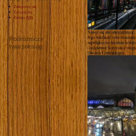
Zarejestruj się
Zaloguj się
Entries
RSS
Nawet się nie obejrzeliśmy
Jego wielkość robi wrażeni
Podróżniczy
największym węzłem kolej
twarzoksiąg
(codziennie korzysta z niego
Dworca Centralnego).