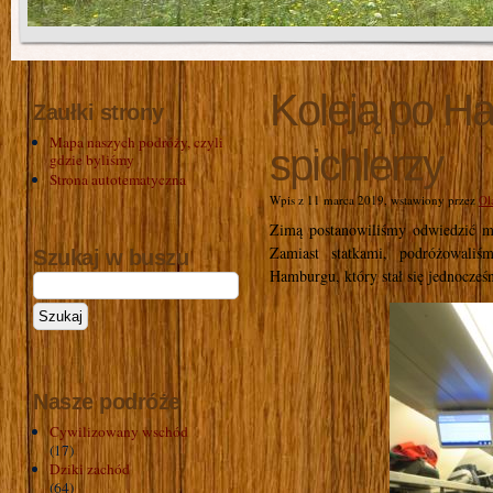
Koleją po Ha
Zaułki strony
Mapa naszych podróży, czyli
spichlerzy
gdzie byliśmy
Strona autotematyczna
Wpis z 11 marca 2019, wstawiony przez
Ol
Zimą postanowiliśmy odwiedzić mi
Zamiast statkami, podróżowaliś
Szukaj w buszu
Hamburgu, który stał się jednocześ
Nasze podróże
Cywilizowany wschód
(17)
Dziki zachód
(64)