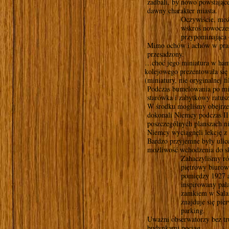
zadbali, by nowo powstające
dawny charakter miasta.
Oczywiście, moż
wskroś nowoczesn
przypominająca 
Mimo ochów i achów w pras
przesadzony.
…choć jego miniatura w hamb
kolejowego prezentowała się
(miniatury, nie oryginalnej f
Podczas bumelowania po mie
starówka i zabytkowy ratusz
W środku mogliśmy obejrzeć
dokonali Niemcy podczas II
poszczególnych planszach ni
Niemcy wyciągnęli lekcję z h
Bardzo przyjemne były ulice
możliwość wchodzenia do sk
Zahaczyliśmy ró
piętrowy biuro
pomiędzy 1927 a
inspirowany pa
zamkiem w Sala
znajduje się pi
parking.
Uważni obserwatorzy bez tr
budynkami pociąg.