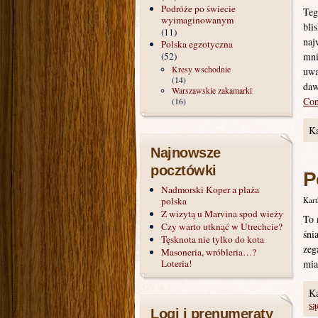
Podróże po świecie
Teg
wyimaginowanym
bli
(11)
naj
Polska egzotyczna
(52)
mni
Kresy wschodnie
uwa
(14)
daw
Warszawskie zakamarki
Con
(16)
Ka
Najnowsze
pocztówki
P
Nadmorski Koper a plaża
polska
Kart
Z wizytą u Marvina spod wieży
To 
Czy warto utknąć w Utrechcie?
śni
Tęsknota nie tylko do kota
zeg
Masoneria, wróbleria…?
Loteria!
mia
Ka
są
Logi i prenumeraty