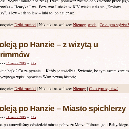
eki. Wybrał miasto nad rzeką Trave, ponieważ zostało ono założone przez jego
ennika – Henryka Lwa. Poza tym Lubeka w XIV wieku stała się „Królową
zy”, a lew – jak to lew – lubi to, co najlepsze.
tegorie:
Dziki zachód
|
Naklejki na walizce:
Niemcy
,
woda
|
Co o tym sądzisz?
oleją po Hanzie – z wizytą u
rimmów
ka z
15 marca 2019
od
Ola
icie bajki? Co za pytanie… Każdy je uwielbia! Świetnie, bo tym razem zamias
dycyjnego wpisu opowiem Wam pewną historię.
tegorie:
Dziki zachód
|
Naklejki na walizce:
Niemcy
|
Co o tym sądzisz?
oleją po Hanzie – Miasto spichlerzy
ka z
11 marca 2019
od
Ola
ą postanowiliśmy odwiedzić miasta pobrzeża Morza Północnego i Bałtyckiego