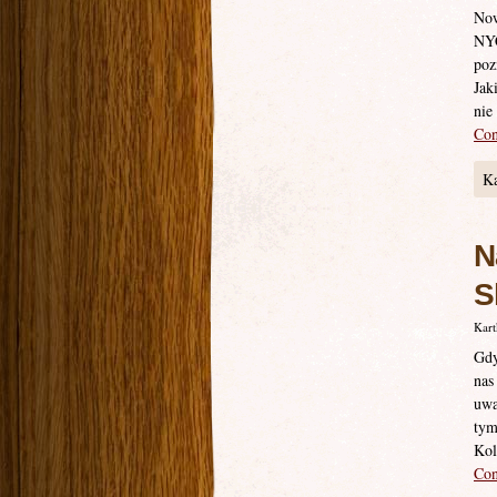
Now
NYC
poz
Jak
nie
Con
Ka
N
S
Kart
Gdy
nas
uwa
tym
Kol
Con