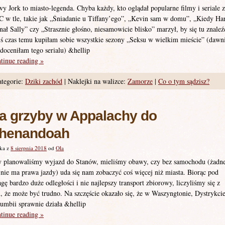
y Jork to miasto-legenda. Chyba każdy, kto oglądał popularne filmy i seriale z
 w tle, takie jak „Śniadanie u Tiffany’ego”, „Kevin sam w domu”, „Kiedy Ha
nał Sally” czy „Strasznie głośno, niesamowicie blisko” marzył, by się tu znaleź
iś czas temu kupiłam sobie wszystkie sezony „Seksu w wielkim mieście” (dawn
 doceniłam tego serialu) &hellip
tinue reading
»
tegorie:
Dziki zachód
|
Naklejki na walizce:
Zamorze
|
Co o tym sądzisz?
a grzyby w Appalachy do
henandoah
ka z
8 sierpnia 2018
od
Ola
 planowaliśmy wyjazd do Stanów, mieliśmy obawy, czy bez samochodu (żadne
 nie ma prawa jazdy) uda się nam zobaczyć coś więcej niż miasta. Biorąc pod
gę bardzo duże odległości i nie najlepszy transport zbiorowy, liczyliśmy się z
, że może być trudno. Na szczęście okazało się, że w Waszyngtonie, Dystrykci
umbii sprawnie działa &hellip
tinue reading
»