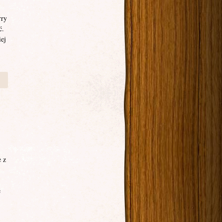
rry
ć.
iej
 z
e