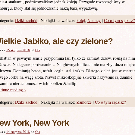
iast statkami, podróżowaliśmy jednak koleją. Przygodę rozpoczęliśmy w
burgu, który stał się jednocześnie naszą bazą wypadową.
tegorie:
Dziki zachód
|
Naklejki na walizce:
kolej
,
Niemcy
|
Co o tym sądzisz?
ielkie Jabłko, ale czy zielone?
ka z
15 sierpnia 2018
od
Ola
hattan w pewnym sensie przypomina las, tylko że zamiast drzew, rosną na nim
żowce. Naciągane porównanie… Na głównych ulicach nie ma zbyt dużo miejsc
drzewa. Dominują beton, asfalt, cegła, stal i szkło. Dlatego zieleń jest w centr
ego Jorku na wagę złota. Nawet mikroskopijne skwerki nazywane są dumnie
kami, a nieruchomości w ich pobliżu &hellip
tinue reading
»
tegorie:
Dziki zachód
|
Naklejki na walizce:
Zamorze
|
Co o tym sądzisz?
ew York, New York
ka z
14 sierpnia 2018
od
Ola