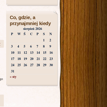
Co, gdzie, a
przynajmniej kiedy
sierpień 2026
P
W
Ś
C
P
S
N
1
2
?
3
4
5
6
7
8
9
10
11
12
13
14
15
16
17
18
19
20
21
22
23
24
25
26
27
28
29
30
31
« sty
ego