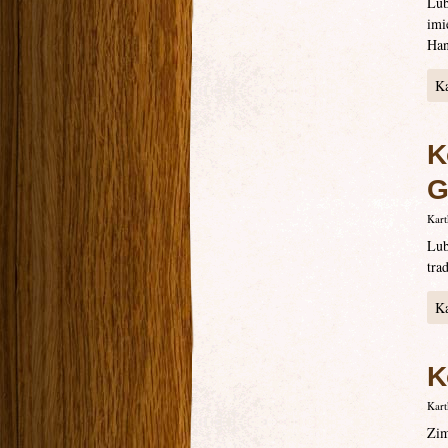
Lub
imi
Han
Ka
K
G
Kart
Lub
tra
Ka
K
Kart
Zim