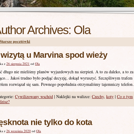
uthor Archives:
Ola
Starsze pocztówki
 wizytą u Marvina spod wieży
ka z
26 sierpnia 2021
od
Ola
ć długo nie mieliśmy planów wyjazdowych na sierpień. A to za daleko, a to za
ąco… Jakoś trudno było podjąć decyzję, dokąd wyruszyć. Szczęśliwym trafem
blem rozwiązał się sam. Pewnego popołudnia otrzymaliśmy tajemniczy telefo
tegorie:
Cywilizowany wschód
|
Naklejki na walizce:
Czechy
,
koty
|
Co o tym
dzisz?
ęsknota nie tylko do kota
ka z
26 września 2020
od
Ola