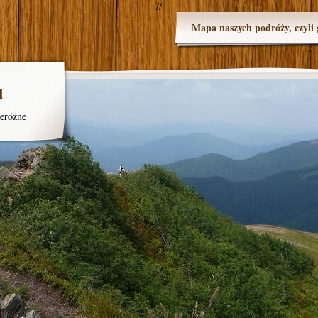
//
Mapa naszych podróży, czyli 
u
eróżne