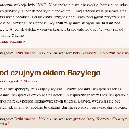
oroczne wakacje były INNE! Niby spokojniejsze niż zwykle, bardziej odludne,
sko przyrody, a jednak podszyte niepokojem… Moja wyobraźnia pracowała na
wyższych obrotach. Perspektywa trzygodzinnej jazdy pociągiem przyprawiała
e o ból brzucha i bezsenność. Wyjazdu za granicę w ogóle nie brałam pod
gę… A jednak daleka wyprawa kusiła. I brakowało kotów. Pierwszy raz od
na nie &hellip
tinue reading
»
tegorie:
Dziki zachód
|
Naklejki na walizce:
koty
,
Zamorze
|
Co o tym sądzisz
od czujnym okiem Bazylego
ka z
1 stycznia 2020
od
Ola
miał być spokojny, relaksujący wyjazd. Leniwe poranki, szwajcarski ser na
adanie, szwajcarska czekolada na deser… Niespieszne spacery (bez szwajcarski
arka na ręku) pośród średniowiecznych uliczek. Bazylea wydawała się być
stem idealnym, by spędzić tu ostatnie dni starego roku i pierwsze dni nowego.
tegorie:
Dziki zachód
|
Naklejki na walizce:
granice
,
koty
,
Niemcy
|
Co o tym
dzisz?