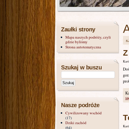
A
Zaułki strony
Mapa naszych podróży, czyli
«
gdzie byliśmy
Strona autotematyczna
Z
Kart
Szukaj w buszu
Doś
gor
pro
Ka
są
Nasze podróże
Cywilizowany wschód
T
(17)
Dziki zachód
Kart
(64)