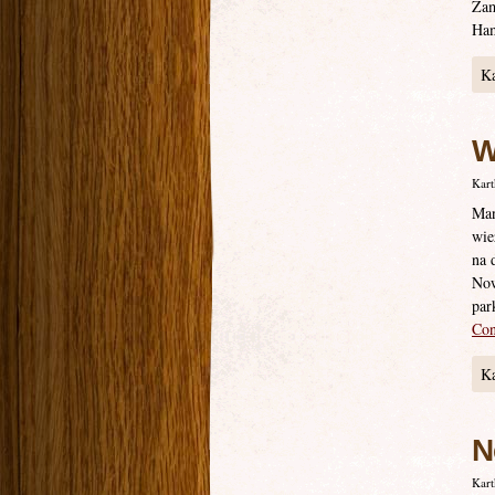
Zam
Ham
Ka
W
Kart
Man
wie
na 
Now
par
Con
Ka
N
Kart