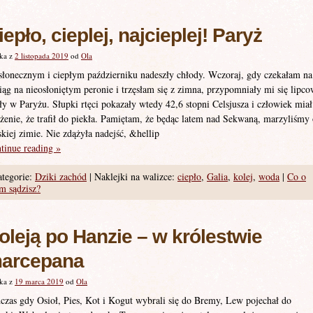
iepło, cieplej, najcieplej! Paryż
ka z
2 listopada 2019
od
Ola
słonecznym i ciepłym październiku nadeszły chłody. Wczoraj, gdy czekałam na
iąg na nieosłoniętym peronie i trzęsłam się z zimna, przypomniały mi się lipc
ły w Paryżu. Słupki rtęci pokazały wtedy 42,6 stopni Celsjusza i człowiek miał
żenie, że trafił do piekła. Pamiętam, że będąc latem nad Sekwaną, marzyliśmy
skiej zimie. Nie zdążyła nadejść, &hellip
tinue reading
»
tegorie:
Dziki zachód
|
Naklejki na walizce:
ciepło
,
Galia
,
kolej
,
woda
|
Co o
m sądzisz?
oleją po Hanzie – w królestwie
arcepana
ka z
19 marca 2019
od
Ola
czas gdy Osioł, Pies, Kot i Kogut wybrali się do Bremy, Lew pojechał do