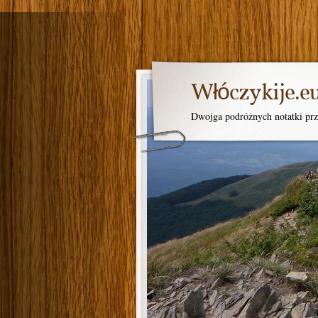
Włóczykije.e
Dwojga podróżnych notatki prz