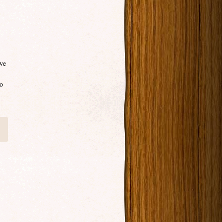
owe
 o